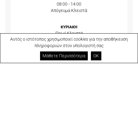
08:00 - 14:00
Απόγευμα Κλειστά
ΚΥΡΙΑΚΗ
Πρωί Κλειστά
Αυτός ο ιστότοπος χρησιμοποιεί cookies για την αποθήκευση
Απόγευμα Κλειστά
πληροφοριών στον υπολογιστή σας
Μάθετε Περισσότερα
ΟΚ
Επικοινωνήστε μαζί μας!
Διεύθυνση
1ο Κατάστημα:
Γεροκωστοπούλου 26